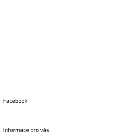
á
p
a
t
í
Facebook
Informace pro vás