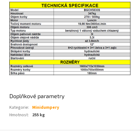
Doplňkové parametry
Kategorie
:
Minidumpery
Hmotnost
:
255 kg
Z