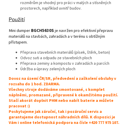
rozměrům je vhodný pro práci v malých a stísněných
prostorech, například uvnitř budov.
Použití
Mini dumper
BGCH5630S
je navržen pro efektivní přepravu
materiálů na stavbách, zahradách a v terénu s obtížným
přístupem.
Přeprava stavebních materiálů (písek, štěrk, beton)
Odvoz suti a odpadu ze stavebních ploch
Přeprava zeminy a kompostu v zahradách a parcích
Údržba a úpravy zelených ploch
Dovoz na území ČR/SR, předvedení a zaškolení obsluhy v
rozsahu do 1 hod. ZDARMA.
Všechny stroje dodáváme smontované, s komplet
náplněmi, promazané, připravené k okamžitému použití.
Stačí akorát doplnit PHM nebo nabít baterie a můžete
pracovat :)
Poskytujeme jak záruční, tak i pozáruční servis a
garantujeme dostupnost náhradních dílů. K dispozici je
Vám i online telefonická podpora na čísle +420 777 975 107.