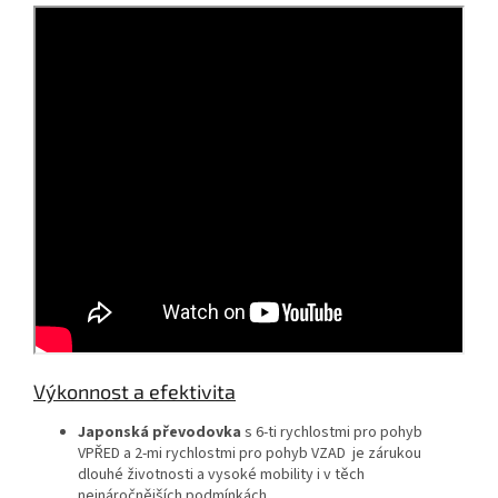
Výkonnost a efektivita
Japonská převodovka
s 6-ti rychlostmi pro pohyb
VPŘED a 2-mi rychlostmi pro pohyb VZAD je zárukou
dlouhé životnosti a vysoké mobility i v těch
nejnáročnějších podmínkách.