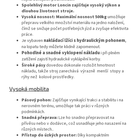
Spolehlivý motor Loncin zajišťuje vysoký výkon a
dlouhou životnost stroje.
Vysoká nosnost: Maximální nosnost 500kg
umožňuje
přepravu velkého množství materiálu na jedno naložení,
čímž se snižuje počet potřebných jízd a zvyšuje efektivita
práce.
Je vybaven
nakládací lžíci s hydraulickým pohonem
,
na lopatu tedy můžete klidně zapomenout.
Pohodlné a snadné vyklopení nákladu
i při plném
zatížení zajistí hydraulické vyklápění korby.
Široké pásy
dovedou dokonale rozložit hmotnost
nákladu, takže stroj zanechává výrazně menší stopy a
rýhy než kolové prostředky.
Vysoká mobilita
Pásový pohon:
Zajišťuje vynikající trakci a stabilitu i na
nerovném terénu, umožňuje tak práci v různých
podmínkách.
Snadná přeprava:
Lze ho snadno přepravovat na
přívěsu nebo v dodávce, což usnadňuje jeho nasazení na
různých místech..
Přístup do úzkých prostor:
Díky kompaktním