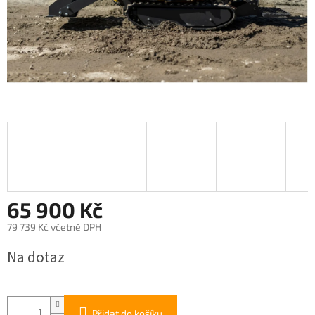
65 900 Kč
79 739 Kč včetně DPH
Měrná
Na dotaz
cena:
Přidat do košíku