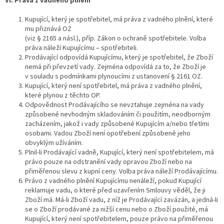
VI. Práva z vadného plnění
Kupující, který je spotřebitel, má práva z vadného plnění, které
mu přiznává OZ
(viz § 2165 a násl.), příp. Zákon o ochraně spotřebitele. Volba
práva náleží Kupujícímu – spotřebiteli.
Prodávající odpovídá Kupujícímu, který je spotřebitel, že Zboží
nemá při převzetí vady. Zejména odpovídá za to, že Zboží je
v souladu s podmínkami plynoucími z ustanovení § 2161 OZ.
Kupující, který není spotřebitel, má práva z vadného plnění,
které plynou z těchto OP.
Odpovědnost Prodávajícího se nevztahuje zejména na vady
způsobené nevhodným skladováním či použitím, neodborným
zacházením, jakož i vady způsobené Kupujícím a/nebo třetími
osobami. Vadou Zboží není opotřebení způsobené jeho
obvyklým užíváním.
Plnil-li Prodávající vadně, Kupující, který není spotřebitelem, má
právo pouze na odstranění vady opravou Zboží nebo na
přiměřenou slevu z kupní ceny. Volba práva náleží Prodávajícímu.
Právo z vadného plnění Kupujícímu nenáleží, pokud Kupující
reklamuje vadu, o které před uzavřením Smlouvy věděl, že ji
Zboží má. Má-li Zboží vadu, z níž je Prodávající zavázán, a jedná-li
se o Zboží prodávané za nižší cenu nebo o Zboží použité, má
Kupující, který není spotřebitelem, pouze právo na přiměřenou