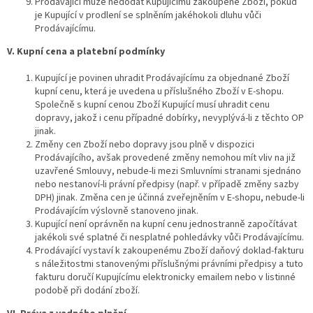
Prodávající může nedodat Kupujícímu zakoupené Zboží, pokud
je Kupující v prodlení se splněním jakéhokoli dluhu vůči
Prodávajícímu.
V. Kupní cena a platební podmínky
Kupující je povinen uhradit Prodávajícímu za objednané Zboží
kupní cenu, která je uvedena u příslušného Zboží v E-shopu.
Společně s kupní cenou Zboží Kupující musí uhradit cenu
dopravy, jakož i cenu případné dobírky, nevyplývá-li z těchto OP
jinak.
Změny cen Zboží nebo dopravy jsou plně v dispozici
Prodávajícího, avšak provedené změny nemohou mít vliv na již
uzavřené Smlouvy, nebude-li mezi Smluvními stranami sjednáno
nebo nestanoví-li právní předpisy (např. v případě změny sazby
DPH) jinak. Změna cen je účinná zveřejněním v E-shopu, nebude-li
Prodávajícím výslovně stanoveno jinak.
Kupující není oprávněn na kupní cenu jednostranně započítávat
jakékoli své splatné či nesplatné pohledávky vůči Prodávajícímu.
Prodávající vystaví k zakoupenému Zboží daňový doklad-fakturu
s náležitostmi stanovenými příslušnými právními předpisy a tuto
fakturu doručí Kupujícímu elektronicky emailem nebo v listinné
podobě při dodání zboží.