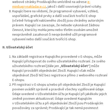
webové stránky Prodávajícího umístěné na adrese
e-
minibagrynakladace.cz
, jakož i další související právní vztahy.
Kupující bere na vědomí, že programové vybavení, vzhled,
uspořádání, grafické prvky a další součásti tvořící E-shop
(včetně fotografií nabízeného zboží) jsou chráněny autorským
právem. Kupující se zavazuje, že nebude vykonávat žádnou
činnost, která by mohla jemu nebo třetím osobám umožnit
neoprávněně zasahovat či neoprávněně užít programové
vybavení nebo další součásti tvořící E-shop.
II. Uživatelský účet
Na základě registrace Kupujícího provedené v E-shopu, může
Kupující přistupovat do svého uživatelského rozhraní. Ze svého
uživatelského rozhraní [dále jen „
Uživatelský účet
“] může
Kupující provádět objednávání Zboží. Kupující však může
objednávat Zboží též bez registrace přímo z webového rozhraní
E-shopu.
Při registraci v E-shopu a/nebo při objednávání Zboží je Kupující
povinen uvádět správně a pravdivě všechny vyplňované údaje.
Údaje uvedené v Uživatelském účtu je Kupující při jakékoliv jejich
změně povinen aktualizovat. Údaje uvedené Kupujícím
v Uživatelském účtu a při objednávání Zboží jsou Prodávajícím
považovány za správné; Prodávající je tak nemá povinnost