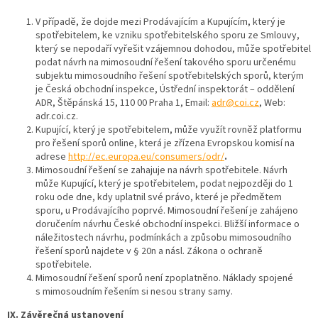
V případě, že dojde mezi Prodávajícím a Kupujícím, který je
spotřebitelem, ke vzniku spotřebitelského sporu ze Smlouvy,
který se nepodaří vyřešit vzájemnou dohodou, může spotřebitel
podat návrh na mimosoudní řešení takového sporu určenému
subjektu mimosoudního řešení spotřebitelských sporů, kterým
je Česká obchodní inspekce, Ústřední inspektorát – oddělení
ADR, Štěpánská 15, 110 00 Praha 1, Email:
adr@coi.cz
, Web:
adr.coi.cz.
Kupující, který je spotřebitelem, může využít rovněž platformu
pro řešení sporů online, která je zřízena Evropskou komisí na
adrese
http://ec.europa.eu/consumers/odr/
.
Mimosoudní řešení se zahajuje na návrh spotřebitele. Návrh
může Kupující, který je spotřebitelem, podat nejpozději do 1
roku ode dne, kdy uplatnil své právo, které je předmětem
sporu, u Prodávajícího poprvé. Mimosoudní řešení je zahájeno
doručením návrhu České obchodní inspekci. Bližší informace o
náležitostech návrhu, podmínkách a způsobu mimosoudního
řešení sporů najdete v § 20n a násl. Zákona o ochraně
spotřebitele.
Mimosoudní řešení sporů není zpoplatněno. Náklady spojené
s mimosoudním řešením si nesou strany samy.
IX. Závěrečná ustanovení