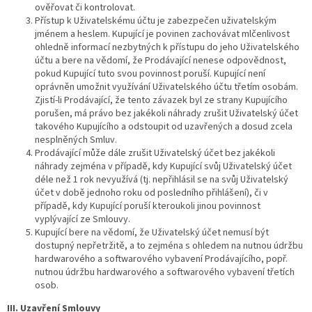
ověřovat či kontrolovat.
Přístup k Uživatelskému účtu je zabezpečen uživatelským
jménem a heslem. Kupující je povinen zachovávat mlčenlivost
ohledně informací nezbytných k přístupu do jeho Uživatelského
účtu a bere na vědomí, že Prodávající nenese odpovědnost,
pokud Kupující tuto svou povinnost poruší. Kupující není
oprávněn umožnit využívání Uživatelského účtu třetím osobám.
Zjistí-li Prodávající, že tento závazek byl ze strany Kupujícího
porušen, má právo bez jakékoli náhrady zrušit Uživatelský účet
takového Kupujícího a odstoupit od uzavřených a dosud zcela
nesplněných Smluv.
Prodávající může dále zrušit Uživatelský účet bez jakékoli
náhrady zejména v případě, kdy Kupující svůj Uživatelský účet
déle než 1 rok nevyužívá (tj. nepřihlásil se na svůj Uživatelský
účet v době jednoho roku od posledního přihlášení), či v
případě, kdy Kupující poruší kteroukoli jinou povinnost
vyplývající ze Smlouvy.
Kupující bere na vědomí, že Uživatelský účet nemusí být
dostupný nepřetržitě, a to zejména s ohledem na nutnou údržbu
hardwarového a softwarového vybavení Prodávajícího, popř.
nutnou údržbu hardwarového a softwarového vybavení třetích
osob.
III.
Uzavření Smlouvy