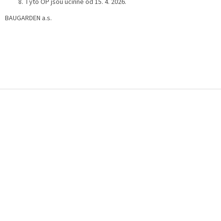
Tyto OP jsou účinné od 15. 4. 2026.
BAUGARDEN a.s.
Z
á
p
a
t
í