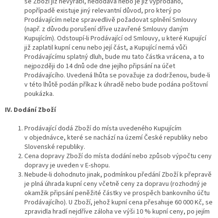
se Zboží již nevyrábí, nedodává nebo je již vyprodáno,
popřípadě existuje jiný relevantní důvod, pro který po
Prodávajícím nelze spravedlivě požadovat splnění Smlouvy
(např. z důvodu porušení dříve uzavřené Smlouvy daným
Kupujícím). Odstoupí-li Prodávající od Smlouvy, u které Kupující
již zaplatil kupní cenu nebo její část, a Kupující nemá vůči
Prodávajícímu splatný dluh, bude mu tato částka vrácena, a to
nejpozději do 14 dnů ode dne jejího připsání na účet
Prodávajícího. Uvedená lhůta se považuje za dodrženou, bude-li
v této lhůtě podán příkaz k úhradě nebo bude podána poštovní
poukázka.
IV. Dodání Zboží
Prodávající dodá Zboží do místa uvedeného Kupujícím
v objednávce, které se nachází na území České republiky nebo
Slovenské republiky.
Cena dopravy Zboží do místa dodání nebo způsob výpočtu ceny
dopravy je uveden v E-shopu.
Nebude-li dohodnuto jinak, podmínkou předání Zboží k přepravě
je plná úhrada kupní ceny včetně ceny za dopravu (rozhodný je
okamžik připsání peněžité částky ve prospěch bankovního účtu
Prodávajícího). U Zboží, jehož kupní cena přesahuje 60 000 Kč, se
zpravidla hradí nejdříve záloha ve výši 10 % kupní ceny, po jejím