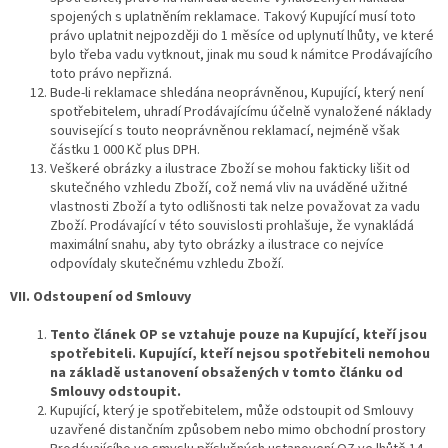
spojených s uplatněním reklamace. Takový Kupující musí toto
právo uplatnit nejpozději do 1 měsíce od uplynutí lhůty, ve které
bylo třeba vadu vytknout, jinak mu soud k námitce Prodávajícího
toto právo nepřizná.
Bude-li reklamace shledána neoprávněnou, Kupující, který není
spotřebitelem, uhradí Prodávajícímu účelně vynaložené náklady
související s touto neoprávněnou reklamací, nejméně však
částku 1 000 Kč plus DPH.
Veškeré obrázky a ilustrace Zboží se mohou fakticky lišit od
skutečného vzhledu Zboží, což nemá vliv na uváděné užitné
vlastnosti Zboží a tyto odlišnosti tak nelze považovat za vadu
Zboží. Prodávající v této souvislosti prohlašuje, že vynakládá
maximální snahu, aby tyto obrázky a ilustrace co nejvíce
odpovídaly skutečnému vzhledu Zboží.
VII. Odstoupení od Smlouvy
Tento článek OP se vztahuje pouze na Kupující, kteří jsou
spotřebiteli. Kupující, kteří nejsou spotřebiteli nemohou
na základě ustanovení obsažených v tomto článku od
Smlouvy odstoupit.
Kupující, který je spotřebitelem, může odstoupit od Smlouvy
uzavřené distančním způsobem nebo mimo obchodní prostory