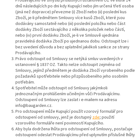
Prodávajícího ve smyslu příslušných ustanovení OZ ve lhůtě 14
dnů následujících po dni kdy Kupující nebo jím určená třetí osoba
(jiná než dopravce) převezme (i) Zboží nebo (ii) poslední kus
Zboží, je-li předmětem Smlouvy více kusů Zboží, které jsou
dodávány samostatně nebo (iii) poslední položku nebo část
dodávky Zboží sestávajícího z několika položek nebo částí,
nebo (iv) první dodávku Zboží, je-li ve Smlouvě ujednána
pravidelná dodávka Zboží po ujednanou dobu. Odstoupit lze i
bez uvedení důvodu a bez uplatnění jakékoli sankce ze strany
Prodávajícího.
Právo odstoupit od Smlouvy se netýká smluv uvedených v
ustanovení § 1837 OZ. Takto nelze odstoupit zejména od
Smlouvy, jejímž předmětem je dodávka Zboží vyrobeného podle
požadavků spotřebitele nebo přizpůsobeného jeho osobním
potřebám.
Spotřebitel může odstoupit od Smlouvy jakýmkoli
jednoznačným prohlášením učiněným vůči Prodávajícímu.
Odstoupení od Smlouvy lze zaslat i e-mailem na adresu
info@baugarden.cz.
Pro odstoupení může Kupující použít vzorový formulář pro
odstoupení od smlouvy, jenž je dostupný
zde
; použití
vzorového formuláře není povinností Kupujícího.
Aby byla dodržena lhůta pro odstoupení od Smlouvy, postačuje
odstoupení odeslat Prodávajícímu před uplynutím příslušné lhůty