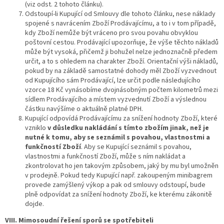
(viz odst. 2 tohoto článku).
Odstoupí-li Kupující od Smlouvy dle tohoto článku, nese náklady
spojené s navrácením Zboží Prodávajícímu, a to i v tom případě,
kdy Zboží nemůže být vráceno pro svou povahu obvyklou
poštovní cestou. Prodávající upozorňuje, že výše těchto nákladů
může být vysoká, přičemž ji bohužel nelze jednoznačně předem
určit, a to s ohledem na charakter Zboží. Orientační výši nákladů,
pokud by na základě samostatné dohody měl Zboží vyzvednout
od Kupujícího sám Prodávající, lze určit podle následujícího
vzorce 18 Kč vynásobíme dvojnásobným počtem kilometrů mezi
sídlem Prodávajícího a místem vyzvednutí Zboží a výslednou
částku navýšíme o aktuálně platné DPH.
Kupující odpovídá Prodávajícímu za snížení hodnoty Zboží, které
vzniklo
v důsledku nakládání s tímto zbožím jinak, než je
nutné k tomu, aby se seznámil s povahou, vlastnostmi a
funkčností Zboží
. Aby se Kupující seznámil s povahou,
vlastnostmi a funkčností Zboží, může s ním nakládat a
zkontrolovat ho jen takovým způsobem, jaký by mu byl umožněn
v prodejně. Pokud tedy Kupující např. zakoupeným minibagrem
provede zamýšlený výkop a pak od smlouvy odstoupí, bude
plně odpovídat za snížení hodnoty Zboží, ke kterému zákonitě
dojde.
VIII. Mimosoudní řešení sporů se spotřebiteli