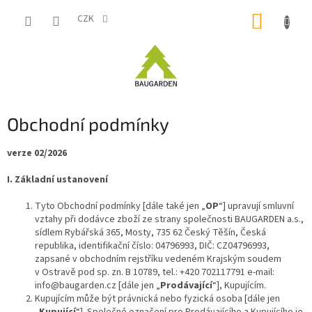
Přejít
NÁKUP
na
CZK
obsah
KOŠÍK
Obchodní podmínky
verze 02/2026
I. Základní ustanovení
Tyto Obchodní podmínky [dále také jen „
OP
“] upravují smluvní
vztahy při dodávce zboží ze strany společnosti BAUGARDEN a.s.,
sídlem Rybářská 365, Mosty, 735 62 Český Těšín, Česká
republika, identifikační číslo: 04796993, DIČ: CZ04796993,
zapsané v obchodním rejstříku vedeném Krajským soudem
v Ostravě pod sp. zn. B 10789, tel.: +420 702117791 e-mail:
info@baugarden.cz [dále jen „
Prodávající
“], Kupujícím.
Kupujícím může být právnická nebo fyzická osoba [dále jen