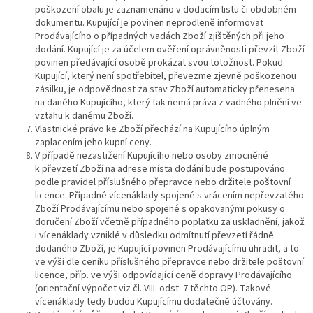
poškození obalu je zaznamenáno v dodacím listu či obdobném
dokumentu. Kupující je povinen neprodleně informovat
Prodávajícího o případných vadách Zboží zjištěných při jeho
dodání. Kupující je za účelem ověření oprávněnosti převzít Zboží
povinen předávající osobě prokázat svou totožnost. Pokud
Kupující, který není spotřebitel, převezme zjevně poškozenou
zásilku, je odpovědnost za stav Zboží automaticky přenesena
na daného Kupujícího, který tak nemá práva z vadného plnění ve
vztahu k danému Zboží.
Vlastnické právo ke Zboží přechází na Kupujícího úplným
zaplacením jeho kupní ceny.
V případě nezastižení Kupujícího nebo osoby zmocněné
k převzetí Zboží na adrese místa dodání bude postupováno
podle pravidel příslušného přepravce nebo držitele poštovní
licence. Případné vícenáklady spojené s vrácením nepřevzatého
Zboží Prodávajícímu nebo spojené s opakovanými pokusy o
doručení Zboží včetně případného poplatku za uskladnění, jakož
i vícenáklady vzniklé v důsledku odmítnutí převzetí řádně
dodaného Zboží, je Kupující povinen Prodávajícímu uhradit, a to
ve výši dle ceníku příslušného přepravce nebo držitele poštovní
licence, příp. ve výši odpovídající ceně dopravy Prodávajícího
(orientační výpočet viz čl. VIII. odst. 7 těchto OP). Takové
vícenáklady tedy budou Kupujícímu dodatečně účtovány.