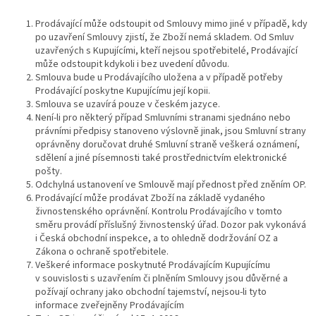
Prodávající může odstoupit od Smlouvy mimo jiné v případě, kdy
po uzavření Smlouvy zjistí, že Zboží nemá skladem. Od Smluv
uzavřených s Kupujícími, kteří nejsou spotřebitelé, Prodávající
může odstoupit kdykoli i bez uvedení důvodu.
Smlouva bude u Prodávajícího uložena a v případě potřeby
Prodávající poskytne Kupujícímu její kopii.
Smlouva se uzavírá pouze v českém jazyce.
Není-li pro některý případ Smluvními stranami sjednáno nebo
právními předpisy stanoveno výslovně jinak, jsou Smluvní strany
oprávněny doručovat druhé Smluvní straně veškerá oznámení,
sdělení a jiné písemnosti také prostřednictvím elektronické
pošty.
Odchylná ustanovení ve Smlouvě mají přednost před zněním OP.
Prodávající může prodávat Zboží na základě vydaného
živnostenského oprávnění. Kontrolu Prodávajícího v tomto
směru provádí příslušný živnostenský úřad. Dozor pak vykonává
i Česká obchodní inspekce, a to ohledně dodržování OZ a
Zákona o ochraně spotřebitele.
Veškeré informace poskytnuté Prodávajícím Kupujícímu
v souvislosti s uzavřením či plněním Smlouvy jsou důvěrné a
požívají ochrany jako obchodní tajemství, nejsou-li tyto
informace zveřejněny Prodávajícím