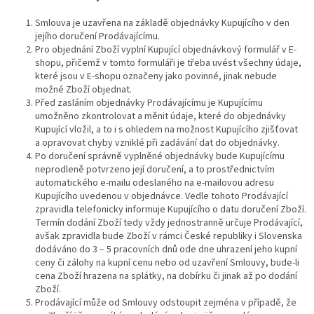
Smlouva je uzavřena na základě objednávky Kupujícího v den
jejího doručení Prodávajícímu.
Pro objednání Zboží vyplní Kupující objednávkový formulář v E-
shopu, přičemž v tomto formuláři je třeba uvést všechny údaje,
které jsou v E-shopu označeny jako povinné, jinak nebude
možné Zboží objednat.
Před zasláním objednávky Prodávajícímu je Kupujícímu
umožněno zkontrolovat a měnit údaje, které do objednávky
Kupující vložil, a to i s ohledem na možnost Kupujícího zjišťovat
a opravovat chyby vzniklé při zadávání dat do objednávky.
Po doručení správně vyplněné objednávky bude Kupujícímu
neprodleně potvrzeno její doručení, a to prostřednictvím
automatického e-mailu odeslaného na e-mailovou adresu
Kupujícího uvedenou v objednávce. Vedle tohoto Prodávající
zpravidla telefonicky informuje Kupujícího o datu doručení Zboží.
Termín dodání Zboží tedy vždy jednostranně určuje Prodávající,
avšak zpravidla bude Zboží v rámci České republiky i Slovenska
dodáváno do 3 – 5 pracovních dnů ode dne uhrazení jeho kupní
ceny či zálohy na kupní cenu nebo od uzavření Smlouvy, bude-li
cena Zboží hrazena na splátky, na dobírku či jinak až po dodání
Zboží.
Prodávající může od Smlouvy odstoupit zejména v případě, že