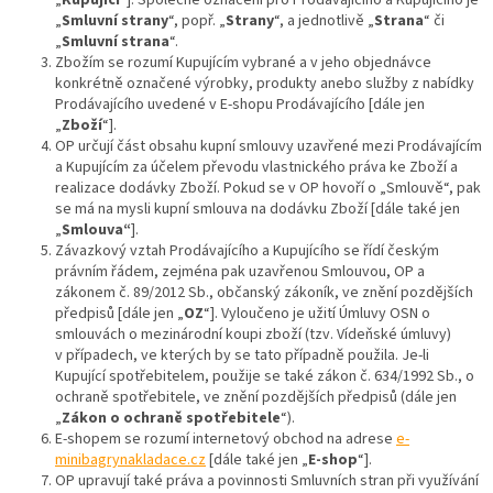
„
Kupující
“]. Společné označení pro Prodávajícího a Kupujícího je
„
Smluvní strany
“, popř. „
Strany
“, a jednotlivě „
Strana
“ či
„
Smluvní strana
“.
Zbožím se rozumí Kupujícím vybrané a v jeho objednávce
konkrétně označené výrobky, produkty anebo služby z nabídky
Prodávajícího uvedené v E-shopu Prodávajícího [dále jen
„
Zboží
“].
OP určují část obsahu kupní smlouvy uzavřené mezi Prodávajícím
a Kupujícím za účelem převodu vlastnického práva ke Zboží a
realizace dodávky Zboží. Pokud se v OP hovoří o „Smlouvě“, pak
se má na mysli kupní smlouva na dodávku Zboží [dále také jen
„
Smlouva“
].
Závazkový vztah Prodávajícího a Kupujícího se řídí českým
právním řádem, zejména pak uzavřenou Smlouvou, OP a
zákonem č. 89/2012 Sb., občanský zákoník, ve znění pozdějších
předpisů [dále jen „
OZ
“]. Vyloučeno je užití Úmluvy OSN o
smlouvách o mezinárodní koupi zboží (tzv. Vídeňské úmluvy)
v případech, ve kterých by se tato případně použila. Je-li
Kupující spotřebitelem, použije se také zákon č. 634/1992 Sb., o
ochraně spotřebitele, ve znění pozdějších předpisů (dále jen
„
Zákon o ochraně spotřebitele
“).
E-shopem se rozumí internetový obchod na adrese
e-
minibagrynakladace.cz
[dále také jen „
E-shop
“].
OP upravují také práva a povinnosti Smluvních stran při využívání