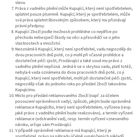
slevu.
Práva z vadného plnění může Kupující, který není spotřebitelem,
uplatnit pouze písemně. Kupující, který je spotřebitelem, může
svá práva uplatnit libovolným způsobem, který mu přiznávají
právní předpisy.
Kupující Zboží podle možnosti prohlédne co nejdříve po
přechodu nebezpečí škody na věci a přesvědčí se o jeho
vlastnostech a množství.
Neoznámil-li Kupující, který není spotřebitel, vadu nejpozději do
dvou pracovních dnů poté, co ji mohl při včasné prohlídce a
dostatečné péči zjistit, Prodávající a také soud mu právo z
vadného plnění nepřizná. Jedná-li se o skrytou vadu, platí totéž,
nebyla-li vada oznámena do dvou pracovních dnů poté, co ji
Kupující, který není spotřebitel, mohl při dostatečné péči zjistit,
nejpozději však do jednoho roku po předání Zboží takovému
Kupujícímu.
Místo pro předání reklamovaného Zboží (např. za účelem
posouzení oprávněnosti vady), způsob, jakým bude oprávněná
reklamace Kupujícího, který není spotřebitelem, vyřízena (resp.
jaké právo z vadného plnění bude realizováno), a termín vyřízení
reklamace (odstranění vad), resp. termín vyřízení vzneseného
nároku, určuje sám Prodávající.
V případě oprávněné reklamace má Kupující, který je
spotřebitel, právo na náhradu účelně vynaložených nákladů