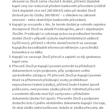
uhrazení se Zboží začne chystat k dodání, přičemž doplatek
kupní ceny lze realizovat předem bankovním převodem (zvláště
činí-li doplatek více než 260 000 Kč) nebo při dodání Zboží
(hotově jen do částky 260 000 Kč – s ohledem na zákonné
omezení – nebo okamžitým bankovním převodem).
Kupující je srozuměn s tím, že termín dodání je ovlivněn zejména
dostupností Zboží na skladě Prodávajícího, jakož i objednaným
Zbožím. Prodávající si vyhrazuje právo na prodloužení termínu
dodání Zboží v případě výskytu nepředvídatelných událostí
(vyšší moci), přičemž o těchto skutečnostech se zavazuje
Kupujícího bezodkladně informovat některým z prostředků
komunikace na dálku.
Kupující se zavazuje Zboží převzít a zaplatit za něj sjednanou
kupní cenu.
Převzetí Zboží je Kupující povinen potvrdit na příslušných
dokumentech svým podpisem, příp. podpisem svého
oprávněného zástupce. Při převzetí Zboží je Kupující povinen
ihned za přítomnosti předávající osoby prohlédnout
neporušenost balení (zásilky), přičemž bude-li balení zjevně
poškozeno, není povinen zásilku převzít. Odmítnutí převzetí
s uvedením důvodu musí být zachyceno v příslušném
dokumentu (dodací list apod.). Převzetím Zboží a podpisem
dodacího listu či jiného obdobného dokumentu Kupující stvrzuje,
že obal zásilky nebyl poškozen, ledaže je zásilka převzata, ale