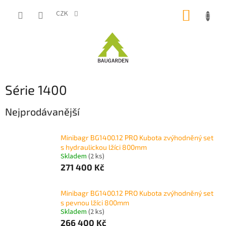
Přejít
NÁKUP
na
CZK
obsah
KOŠÍK
Série 1400
Nejprodávanější
Minibagr BG1400.12 PRO Kubota zvýhodněný set
s hydraulickou lžíci 800mm
Skladem
(2 ks)
271 400 Kč
Minibagr BG1400.12 PRO Kubota zvýhodněný set
s pevnou lžíci 800mm
Skladem
(2 ks)
266 400 Kč