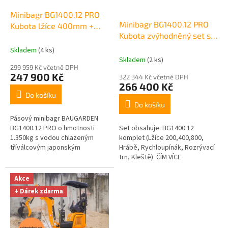
o
d
Minibagr BG1400.12 PRO
Minibagr BG1400.12 PRO
u
Kubota lžíce 400mm +
Kubota zvýhodněný set s
k
přidržovací palec
pevnou lžíci 800mm
t
hydraulický
Skladem
(4 ks)
ů
Skladem
(2 ks)
299 959 Kč včetně DPH
247 900 Kč
322 344 Kč včetně DPH
266 400 Kč
Do košíku
Do košíku
Pásový minibagr BAUGARDEN
BG1400.12 PRO o hmotnosti
Set obsahuje: BG1400.12
1.350kg s vodou chlazeným
komplet (Lžíce 200,400,800,
tříválcovým japonským
Hrábě, Rychloupínák, Rozrývací
motorem Kubota je
trn, Kleště) ČÍM VÍCE
profesionální pomocník při
PŘÍSLUŠENSTVÍ, TÍM VĚTŠÍ
hloubení základů,...
SLEVA NA BAGR...
Akce
+ Dárek zdarma