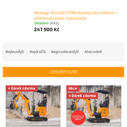
Minibagr BG1400.12 PRO Kubota lžíce 400mm +
přidržovací palec hydraulický
Skladem
(4 ks)
247 900 Kč
Ř
a
Nejlevnější
Nejdražší
Nejprodávanější
Abecedně
z
e
n
OTEVŘÍT FILTR
í
p
V
r
+ Dárek zdarma
Akce
ý
o
+ Dárek zdarma
p
d
i
u
s
k
p
t
r
ů