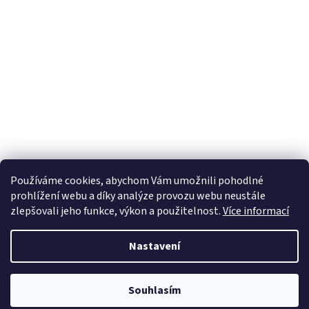
Používáme cookies, abychom Vám umožnili pohodlné
prohlížení webu a díky analýze provozu webu neustále
zlepšovali jeho funkce, výkon a použitelnost.
Více informací
Nastavení
Novinky: 1. Nově si můžete objednat produkt na splátky. 2. U produktu
Souhlasím
je možnost zapnout upozornění o naskladnění na Váš email.