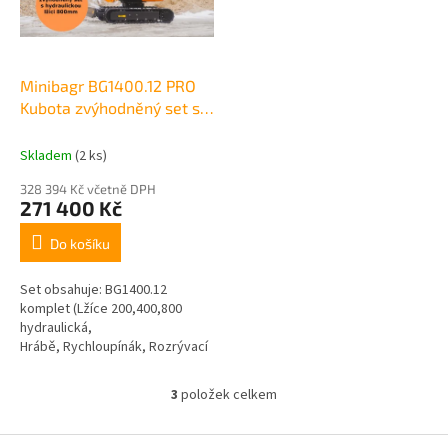
Minibagr BG1400.12 PRO
Kubota zvýhodněný set s
hydraulickou lžíci 800mm
Skladem
(2 ks)
328 394 Kč včetně DPH
271 400 Kč
Do košíku
Set obsahuje: BG1400.12
komplet (Lžíce 200,400,800
hydraulická,
Hrábě, Rychloupínák, Rozrývací
trn, Kleště) ČÍM VÍCE
PŘÍSLUŠENSTVÍ, TÍM VĚTŠÍ
3
položek celkem
O
SLEVA NA BAGR...
v
l
Z