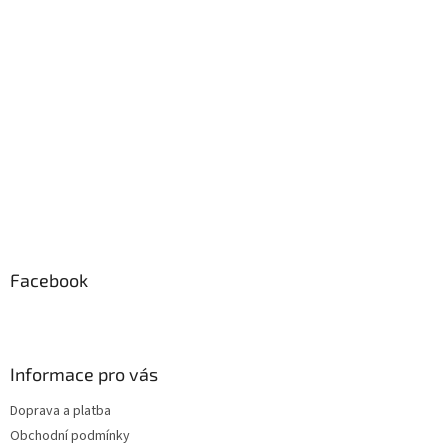
a
t
í
Facebook
Informace pro vás
Doprava a platba
Obchodní podmínky