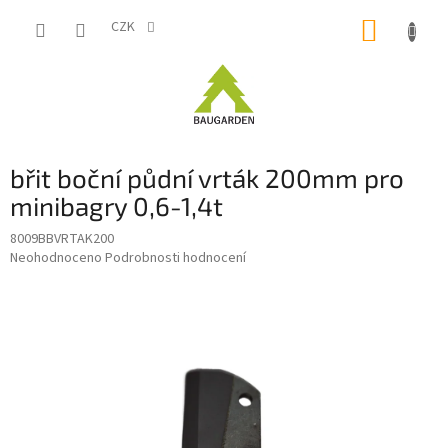
Přejít
NÁKUP
na
CZK
obsah
KOŠÍK
břit boční půdní vrták 200mm pro
minibagry 0,6-1,4t
8009BBVRTAK200
Průměrné
Neohodnoceno
Podrobnosti hodnocení
hodnocení
produktu
je
0,0
z
5
hvězdiček.