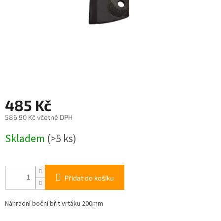
485 Kč
586,90 Kč včetně DPH
Měrná
Skladem
(>5 ks)
cena:
Přidat do košíku
Náhradní boční břit vrtáku 200mm