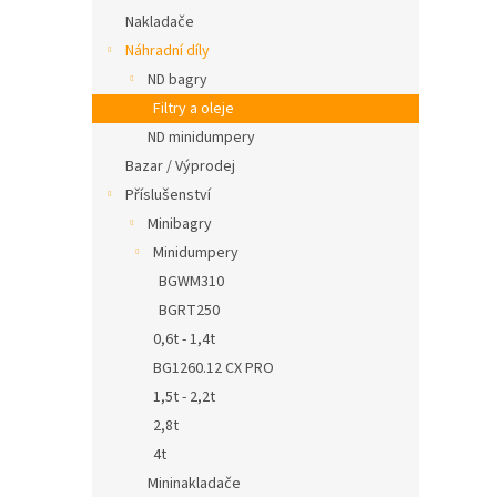
Nakladače
Náhradní díly
ND bagry
Filtry a oleje
ND minidumpery
Bazar / Výprodej
Příslušenství
Minibagry
Minidumpery
BGWM310
BGRT250
0,6t - 1,4t
BG1260.12 CX PRO
1,5t - 2,2t
2,8t
4t
Mininakladače