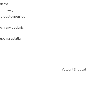
platba
podmínky
ro odstoupení od
ochrany osobních
upu na splátky
Vytvořil Shoptet