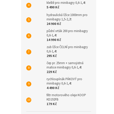
kleště pro minibagry 0,6-1,4t
5 490 Kč
hydraulická lžíce 1000mm pro
minibagry 1,5-2,2t
24 900 Kč
půdní vrták 200 pro minibagry
0,6-1,4t
14 990 Kč
zub lžíce ČELNÍ pro minibagry
0,6-1,4t
295 Kč
čep pr. 25mm + samojistná
matice minibagry 0,6-1,4t
229 Kč
rychloupínák PÁKOVÝ pro
minibagry 0,6-1,4t
4 490 Kč
filtr motorového oleje KOOP
KD192FB
179 Kč