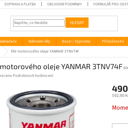
DOPRAVA A PLATBA
OBCHODNÍ PODMÍNKY
FORMULÁŘ PRO ODST
HLEDAT
Nakladače
Náhradní díly
Bazar / Výprodej
Příslušenství
filtr motorového oleje YANMAR 3TNV74F
tr motorového oleje YANMAR 3TNV74F
80
né
noceno
Podrobnosti hodnocení
ní
490
u
592,90 K
Měrná
Momen
cena:
ek.