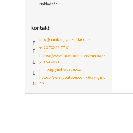
Nakladače
Kontakt
info
@
minibagrynakladace.cz
+420 702 11 77 91
https://www.facebook.com/minibagr
ynakladace
minibagrynakladace.cz/
https://www.youtube.com/@baugard
en
Z
á
p
a
t
í