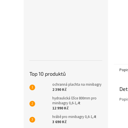
n
e
l
Popi
Top 10 produktů
ochranná plachta na minibagry
Det
2 390 Kč
hydraulická lžíce 800mm pro
Popi
minibagry 0,6-1,4t
12 990 Kč
hrábě pro minibagry 0,6-1,4t
3 690 Kč