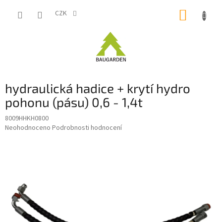
Přejít
NÁKUP
na
CZK
obsah
KOŠÍK
hydraulická hadice + krytí hydro
pohonu (pásu) 0,6 - 1,4t
8009HHKH0800
Průměrné
Neohodnoceno
Podrobnosti hodnocení
hodnocení
produktu
je
0,0
z
5
hvězdiček.