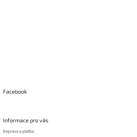
a
t
í
Facebook
Informace pro vás
Doprava a platba