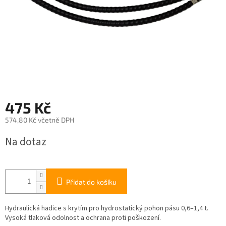
475 Kč
574,80 Kč včetně DPH
Měrná
Na dotaz
cena:
Přidat do košíku
Hydraulická hadice s krytím pro hydrostatický pohon pásu 0,6–1,4 t.
Vysoká tlaková odolnost a ochrana proti poškození.