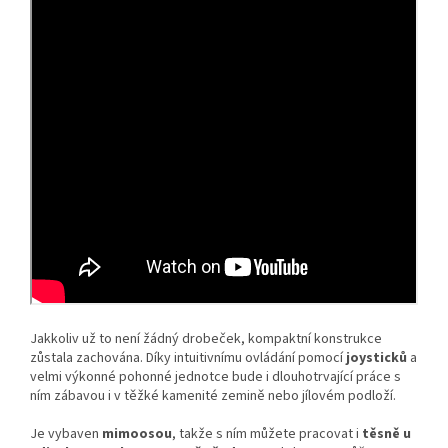
Jakkoliv už to není žádný drobeček, kompaktní konstrukce
zůstala zachována. Díky intuitivnímu ovládání pomocí
joysticků
a
velmi výkonné pohonné jednotce bude i dlouhotrvající práce s
ním zábavou i v těžké kamenité zemině nebo jílovém podloží.
Je vybaven
mimoosou
, takže s ním můžete pracovat i
těsně u