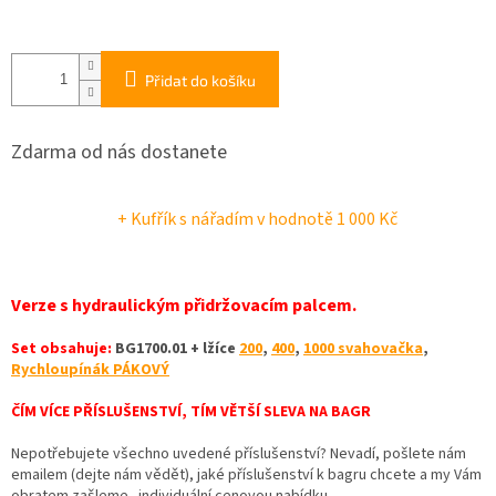
Přidat do košíku
Zdarma od nás dostanete
+ Kufřík s nářadím
v hodnotě 1 000 Kč
Verze s hydraulickým přidržovacím palcem.
Set obsahuje:
BG1700.01 + lžíce
200
,
400
,
1000 svahovačka
,
Rychloupínák PÁKOVÝ
ČÍM VÍCE PŘÍSLUŠENSTVÍ, TÍM VĚTŠÍ SLEVA NA BAGR
Nepotřebujete všechno uvedené příslušenství? Nevadí, pošlete nám
emailem (dejte nám vědět), jaké příslušenství k bagru chcete a my Vám