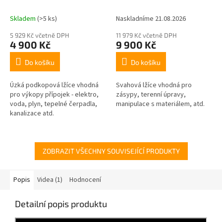
Skladem
(>5 ks)
Naskladníme 21.08.2026
5 929 Kč včetně DPH
11 979 Kč včetně DPH
4 900 Kč
9 900 Kč
Do košíku
Do košíku
Úzká podkopová lžíce vhodná
Svahová lžíce vhodná pro
pro výkopy přípojek - elektro,
zásypy, terenní úpravy,
voda, plyn, tepelné čerpadla,
manipulace s materiálem, atd.
kanalizace atd.
ZOBRAZIT VŠECHNY SOUVISEJÍCÍ PRODUKTY
Popis
Videa (1)
Hodnocení
Detailní popis produktu