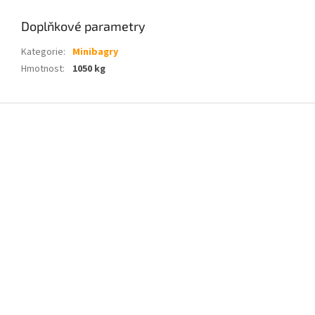
Doplňkové parametry
Kategorie
:
Minibagry
Hmotnost
:
1050 kg
Z
á
p
a
t
í