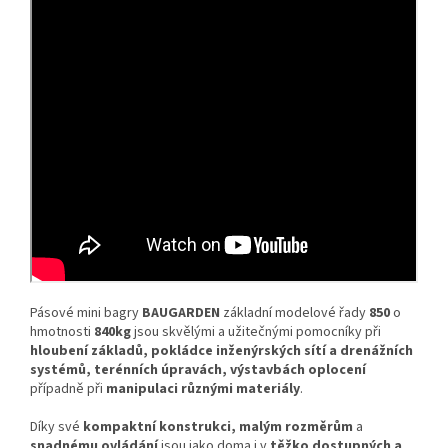
Pásové mini bagry
BAUGARDEN
základní modelové řady
850
o
hmotnosti
840kg
jsou skvělými a užitečnými pomocníky při
hloubení základů, pokládce inženýrských sítí a drenážních
systémů, terénních úpravách, výstavbách oplocení
případně při
manipulaci různými materiály
.
Díky své
kompaktní konstrukci, malým rozměrům
a
snadnému ovládání
jsou jako doma i v
těžko dostupných a