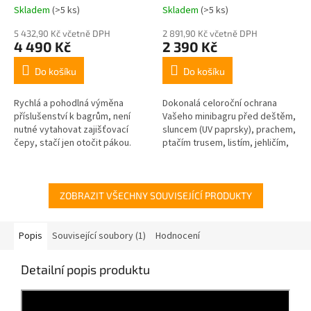
Skladem
(>5 ks)
Skladem
(>5 ks)
5 432,90 Kč včetně DPH
2 891,90 Kč včetně DPH
4 490 Kč
2 390 Kč
Do košíku
Do košíku
Rychlá a pohodlná výměna
Dokonalá celoroční ochrana
příslušenství k bagrům, není
Vašeho minibagru před deštěm,
nutné vytahovat zajišťovací
sluncem (UV paprsky), prachem,
čepy, stačí jen otočit pákou.
ptačím trusem, listím, jehličím,
pryskyřicí, sněhem a námrazou,
korozi....
ZOBRAZIT VŠECHNY SOUVISEJÍCÍ PRODUKTY
Popis
Související soubory (1)
Hodnocení
Detailní popis produktu