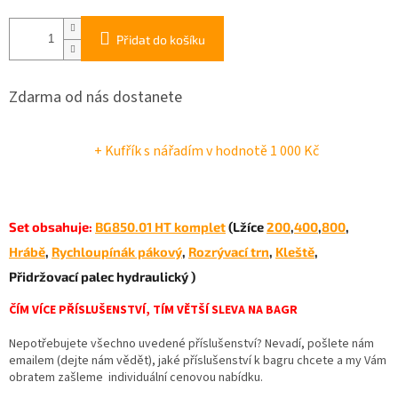
Přidat do košíku
Zdarma od nás dostanete
+ Kufřík s nářadím
v hodnotě 1 000 Kč
Set obsahuje:
BG850.01 HT komplet
(Lžíce
200
,
400
,
800
,
Hrábě
,
Rychloupínák pákový
,
Rozrývací trn
,
Kleště
,
Přidržovací palec hydraulický )
ČÍM VÍCE PŘÍSLUŠENSTVÍ, TÍM VĚTŠÍ SLEVA NA BAGR
Nepotřebujete všechno uvedené příslušenství? Nevadí, pošlete nám
emailem (dejte nám vědět), jaké příslušenství k bagru chcete a my Vám
obratem zašleme individuální cenovou nabídku.