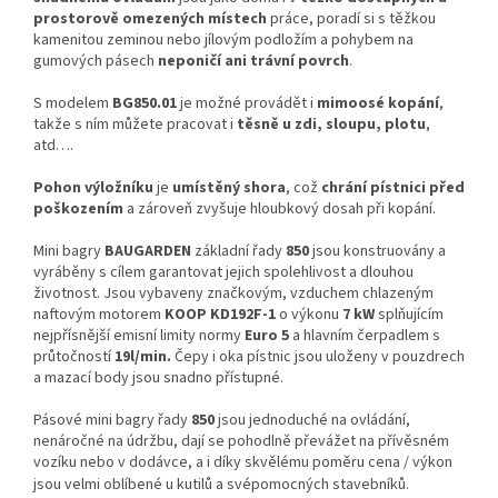
prostorově omezených místech
práce, poradí si s těžkou
kamenitou zeminou nebo jílovým podložím a pohybem na
gumových pásech
neponičí ani trávní povrch
.
S modelem
BG850.01
je možné provádět i
mimoosé kopání
,
takže s ním můžete pracovat i
těsně u zdi, sloupu, plotu
,
atd….
Pohon výložníku
je
umístěný shora
, což
chrání pístnici
před
poškozením
a zároveň zvyšuje hloubkový dosah při kopání.
Mini bagry
BAUGARDEN
základní řady
850
jsou konstruovány a
vyráběny s cílem garantovat jejich spolehlivost a dlouhou
životnost. Jsou vybaveny značkovým, vzduchem chlazeným
naftovým motorem
KOOP KD192F-1
o výkonu
7 kW
splňujícím
nejpřísnější emisní limity normy
Euro 5
a hlavním čerpadlem s
průtočností
19l/min.
Čepy i oka pístnic jsou uloženy v pouzdrech
a mazací body jsou snadno přístupné.
Pásové mini bagry řady
850
jsou jednoduché na ovládání,
nenáročné na údržbu, dají se pohodlně převážet na přívěsném
vozíku nebo v dodávce, a i díky skvělému poměru cena / výkon
jsou velmi oblíbené u kutilů a svépomocných stavebníků.