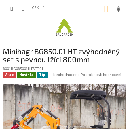
Přejít
NÁKUP
na
CZK
obsah
KOŠÍK
Minibagr BG850.01 HT zvýhodněný
set s pevnou lžíci 800mm
8001BG085001HTSET01
Průměrné
Neohodnoceno
Podrobnosti hodnocení
Akce
Novinka
Tip
hodnocení
produktu
je
0,0
z
5
hvězdiček.