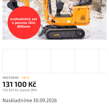
160 530 Kč
–18 %
131 100 Kč
158 631 Kč včetně DPH
Měrná
Naskladníme 30.09.2026
cena: