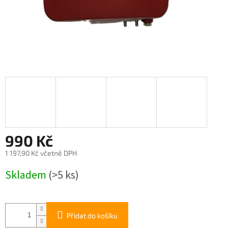
990 Kč
1 197,90 Kč včetně DPH
Měrná
Skladem
(>5 ks)
cena:
Přidat do košíku