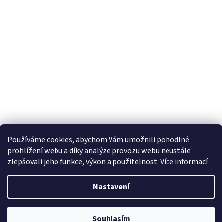
Používáme cookies, abychom Vám umožnili pohodlné
prohlížení webu a díky analýze provozu webu neustále
zlepšovali jeho funkce, výkon a použitelnost.
Více informací
Nastavení
Novinky: 1. Nově si můžete objednat produkt na splátky. 2. U produktu
Souhlasím