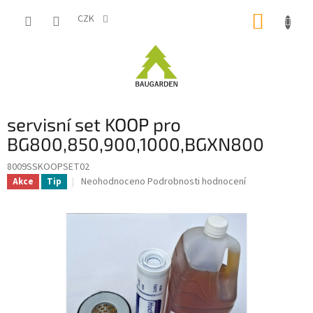
Přejít
NÁKUP
na
CZK
obsah
KOŠÍK
servisní set KOOP pro
BG800,850,900,1000,BGXN800
8009SSKOOPSET02
Průměrné
Neohodnoceno
Podrobnosti hodnocení
Akce
Tip
hodnocení
produktu
je
0,0
z
5
hvězdiček.