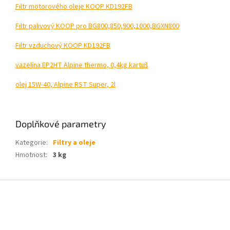
Filtr motorového oleje KOOP KD192FB
Filtr palivový KOOP pro BG800,850,900,1000,BGXN800
Filtr vzduchový KOOP KD192FB
vazelína EP2HT Alpine thermo, 0,4kg kartuš
olej 15W-40, Alpine RST Super, 2l
Doplňkové parametry
Kategorie
:
Filtry a oleje
Hmotnost
:
3 kg
Z
á
p
a