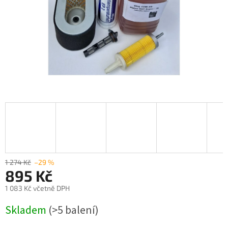
1 274 Kč
–29 %
895 Kč
1 083 Kč včetně DPH
Měrná
Skladem
(>5 balení)
cena: