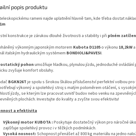
ailní popis produktu
 teleskopickému rameni najde uplatnění hlavně tam, kde třeba dostat nákla
,1m
tní konstrukce je zárukou dlouhé životnosti a stability i při
plném zatížen
oháněný výkonným japonským motorem
Kubota D1105
o výkonu
18,2kW
a
inál italským hydraulickým systémem
BONDIOLI&PAVESI
.
ostatický pohon
umožňuje hladkou, plynulou jízdu, jednoduché ovládání
ticku zvyšuje komfort obsluhy.
adač
BGKN26T
je spolu s širokou škálou příslušenství perfektní volbou pro
potřebují výkonný a spolehlivý stroj s malým poloměrem otáčení, s vysok
chlostí jízdy, se kterým lze pracovat uvnitř budov nebo venku na zpevněných
evněných plochách. Investujte do kvality a zvyšte svou efektivitu!
nnost a efektivita
Výkonný motor KUBOTA :
Poskytuje dostatečný výkon pro náročné úko
zajišťuje spolehlivý provoz i v těžkých podmínkách.
Vysoká nosnost:
Schopnost přenášet až 800 kg materiálu na jedno nalo