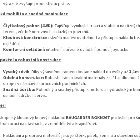
výrazně zvyšuje produktivitu práce.
ká mobilita a snadná manipulace
Čtyřkolový pohon (4WD):
Zajišťuje vynikající trakci a stabilitu na různýc
terénu, včetně nerovných a kluzkých povrchů.
Kloubová konstrukce:
skvělá manévrovatelnost a přístup k nákladu be
najíždění.
Komfortní ovládání:
intuitivní a přesné ovládání pomocí joysticku.
aktní a robustní konstrukce
Vysoký zdvih:
Díky výsuvnému rameni dostane náklad do výšky až
3,1m
.
Odolná konstrukce:
Robustní rám a kvalitní materiály zajišťují dlouhou 
stroje i v náročných pracovních podmínkách.
Snadná údržba:
Pohodlný a snadný přístup k motoru a hydraulickým k
usnadní údržbu i servis.
ití
skopický kloubový kolový nakládač
BAUGARDEN
BGKN26T
je ideální pro š
rum prací na stavbách, v zemědělství a krajinářství.
Nakládání a přeprava materiálů jako je štěrk, písek, zemina a stavební suť