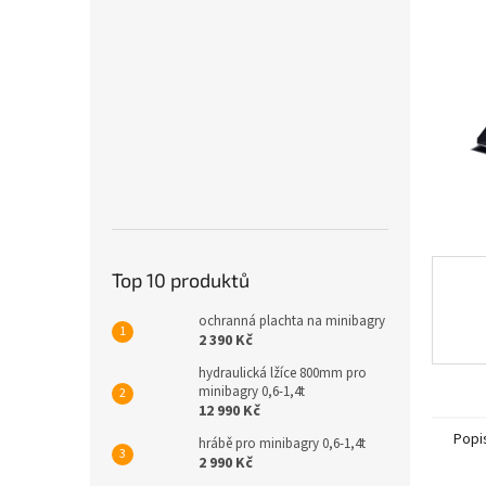
n
e
l
Top 10 produktů
ochranná plachta na minibagry
2 390 Kč
hydraulická lžíce 800mm pro
minibagry 0,6-1,4t
12 990 Kč
Popi
hrábě pro minibagry 0,6-1,4t
2 990 Kč