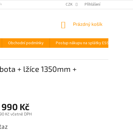
OUPENÍ OD SMLOUVY
PODMÍNKY OCHRANY OSOBNÍCH ÚDAJŮ
CZK
Přihlášení
POST
NÁKUPNÍ
Prázdný košík
KOŠÍK
Obchodní podmínky
Postup nákupu na splátky ESSOX
BAU
bota + lžíce 1350mm +
 990 Kč
90 Kč včetně DPH
taz