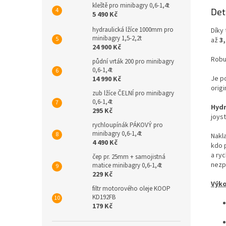
kleště pro minibagry 0,6-1,4t
Det
5 490 Kč
hydraulická lžíce 1000mm pro
Díky
minibagry 1,5-2,2t
až
3
24 900 Kč
Robus
půdní vrták 200 pro minibagry
0,6-1,4t
Je p
14 990 Kč
orig
zub lžíce ČELNÍ pro minibagry
0,6-1,4t
Hydr
295 Kč
joys
rychloupínák PÁKOVÝ pro
minibagry 0,6-1,4t
Nakl
4 490 Kč
kdo 
a ry
čep pr. 25mm + samojistná
nezp
matice minibagry 0,6-1,4t
229 Kč
Výko
filtr motorového oleje KOOP
KD192FB
179 Kč