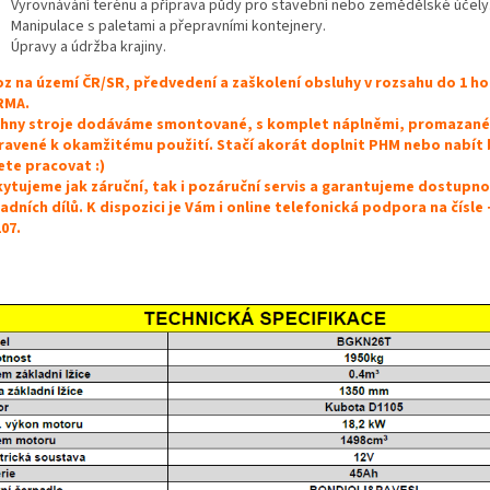
Vyrovnávání terénu a příprava půdy pro stavební nebo zemědělské účely
Manipulace s paletami a přepravními kontejnery.
Úpravy a údržba krajiny.
z na území ČR/SR, předvedení a zaškolení obsluhy v rozsahu do 1 ho
RMA.
hny stroje dodáváme smontované, s komplet náplněmi, promazané
ravené k okamžitému použití. Stačí akorát doplnit PHM nebo nabít 
te pracovat :)
ytujeme jak záruční, tak i pozáruční servis a garantujeme dostupn
adních dílů. K dispozici je Vám i online telefonická podpora na čísle 
107.