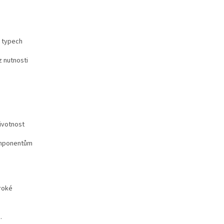
h typech
z nutnosti
životnost
omponentům
iroké
.