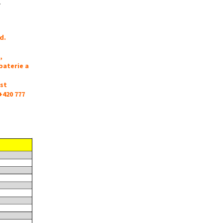
.
d.
,
baterie a
ost
+420 777