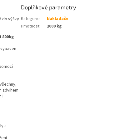
Doplňkové parametry
Kategorie
:
Nakladače
d do výšky
Hmotnost
:
2000 kg
í
800kg
 vybaven
 pomocí
 všechny,
ým zdvihem
 i
ly a
žení