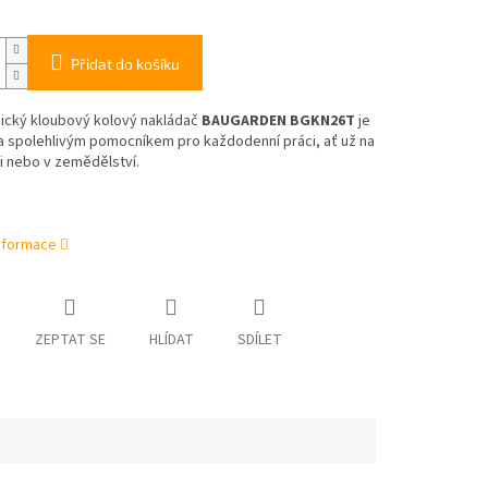
Přidat do košíku
ický kloubový kolový nakládač
BAUGARDEN
BGKN26T
je
a spolehlivým pomocníkem pro každodenní práci, ať už na
i nebo v zemědělství.
informace
ZEPTAT SE
HLÍDAT
SDÍLET