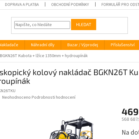
DOPRAVA A PLATBA
OBCHODNÍ PODMÍNKY
FORMULÁŘ PRO ODST
HLEDAT
Nakladače
Náhradní díly
Bazar / Výprodej
Příslušenství
 BGKN26T Kubota + lžíce 1350mm + hydroupínák
eskopický kolový nakládač BGKN26T Ku
roupínák
KN26TKU
Průměrné
Neohodnoceno
Podrobnosti hodnocení
hodnocení
produktu
469
je
568 687,
0,0
z
Měrná
Na do
5
cena:
hvězdiček.