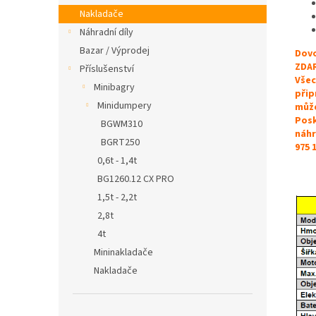
Nakladače
Náhradní díly
Bazar / Výprodej
Dovo
ZDA
Příslušenství
Všec
Minibagry
přip
Minidumpery
může
Posk
BGWM310
náhr
BGRT250
975 
0,6t - 1,4t
BG1260.12 CX PRO
1,5t - 2,2t
2,8t
4t
Mininakladače
Nakladače