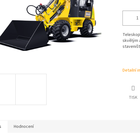
Teleskop
skvělým 
staveništ
Detailní 
TISK
s
Hodnocení