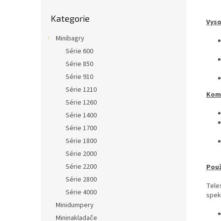
Přeskočit
Kategorie
kategorie
Vyso
Minibagry
Série 600
Série 850
Série 910
Série 1210
Komp
Série 1260
Série 1400
Série 1700
Série 1800
Série 2000
Série 2200
Použ
Série 2800
Tele
Série 4000
spekt
Minidumpery
Mininakladače