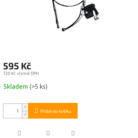
595 Kč
720 Kč včetně DPH
Měrná
Skladem
(>5 ks)
cena:
Přidat do košíku