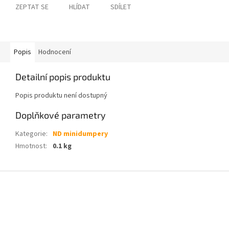
ZEPTAT SE
HLÍDAT
SDÍLET
Popis
Hodnocení
Detailní popis produktu
Popis produktu není dostupný
Doplňkové parametry
Kategorie
:
ND minidumpery
Hmotnost
:
0.1 kg
Z
á
p
a
t