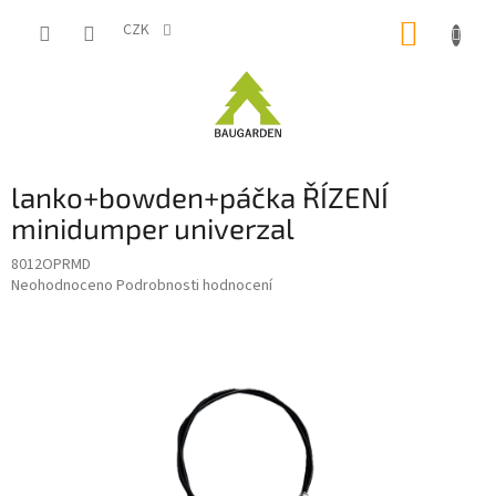
Přejít
NÁKUP
na
CZK
obsah
KOŠÍK
lanko+bowden+páčka ŘÍZENÍ
minidumper univerzal
8012OPRMD
Průměrné
Neohodnoceno
Podrobnosti hodnocení
hodnocení
produktu
je
0,0
z
5
hvězdiček.