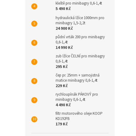
kleště pro minibagry 0,6-1,4t
5 490 Kč
hydraulická lžíce 1000mm pro
minibagry 1,5-2,2t
24 900 Kč
půdní vrták 200 pro minibagry
0,6-1,4t
14 990 Kč
zub lžíce ČELNÍ pro minibagry
0,6-1,4t
295 Kč
čep pr. 25mm + samojistná
matice minibagry 0,6-1,4t
229 Kč
rychloupínák PÁKOVÝ pro
minibagry 0,6-1,4t
4 490 Kč
filtr motorového oleje KOOP
KD192FB
179 Kč