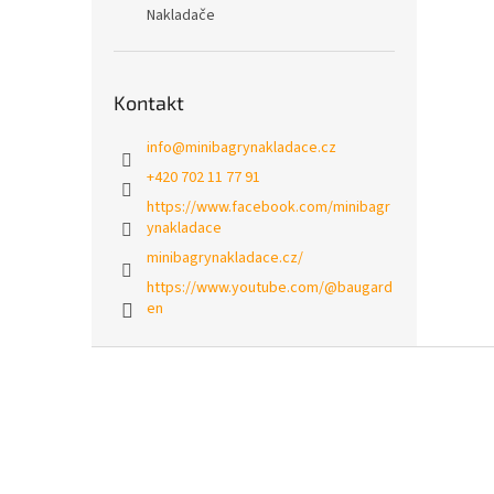
Nakladače
Kontakt
info
@
minibagrynakladace.cz
+420 702 11 77 91
https://www.facebook.com/minibagr
ynakladace
minibagrynakladace.cz/
https://www.youtube.com/@baugard
en
Z
á
p
a
t
í