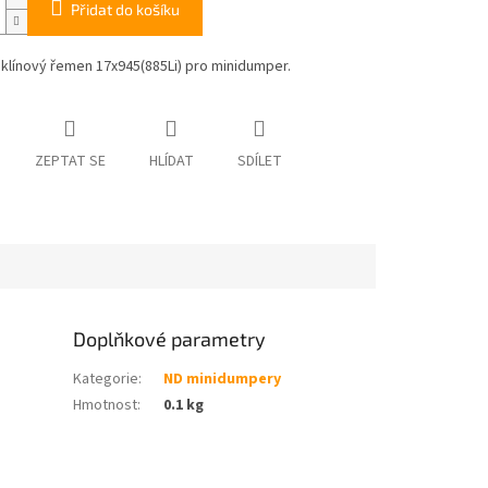
Přidat do košíku
klínový řemen 17x945(885Li) pro minidumper.
ZEPTAT SE
HLÍDAT
SDÍLET
Doplňkové parametry
Kategorie
:
ND minidumpery
Hmotnost
:
0.1 kg