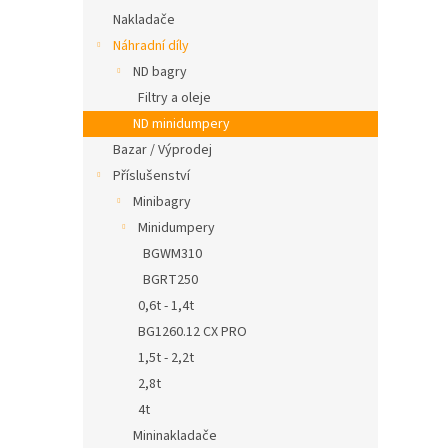
Nakladače
Náhradní díly
ND bagry
Filtry a oleje
ND minidumpery
Bazar / Výprodej
Příslušenství
Minibagry
Minidumpery
BGWM310
BGRT250
0,6t - 1,4t
BG1260.12 CX PRO
1,5t - 2,2t
2,8t
4t
Mininakladače