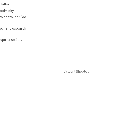
platba
podmínky
ro odstoupení od
ochrany osobních
upu na splátky
Vytvořil Shoptet