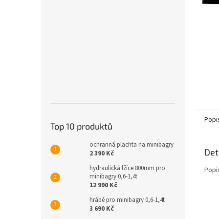
n
e
l
Popi
Top 10 produktů
ochranná plachta na minibagry
Det
2 390 Kč
hydraulická lžíce 800mm pro
Popi
minibagry 0,6-1,4t
12 990 Kč
hrábě pro minibagry 0,6-1,4t
3 690 Kč