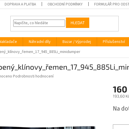
DOPRAVA A PLATBA
OBCHODNÍ PODMÍNKY
FORMULÁŘ PRO ODST
HLEDAT
Nakladače
Náhradní díly
Bazar / Výprodej
Příslušenství
ený_klínovy_řemen_17_945_885Li_minidumper
bený_klínovy_řemen_17_945_885Li_mi
né
noceno
Podrobnosti hodnocení
ní
160
u
193,60 K
Měrná
Na do
cena:
ek.