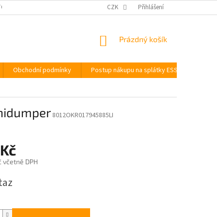
OUPENÍ OD SMLOUVY
PODMÍNKY OCHRANY OSOBNÍCH ÚDAJŮ
CZK
Přihlášení
POST
NÁKUPNÍ
Prázdný košík
KOŠÍK
Obchodní podmínky
Postup nákupu na splátky ESSOX
BAU
nidumper
8012OKR017945885LI
 Kč
č včetně DPH
taz